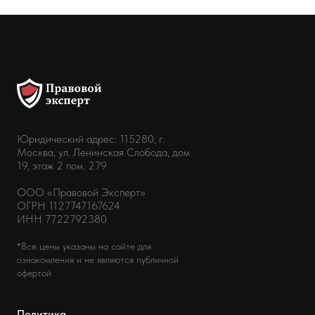
Юридический адрес: 115280, г.
Москва, ул. Ленинская Слобода, дом
19, этаж 2 пом. 279
ООО «Правовой Эксперт»
ОГРН 1127747167624
ИНН 7722792380
*Все цены указаны на сайте для
ознакомления и не являются публичной
офертой
Политика