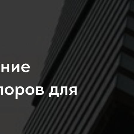
ание
поров для